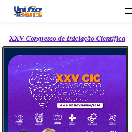
Men
HOME
SE INSCREVA
HORÁRIOS DAS APRESENTAÇÕES
XXV
Congresso de Iniciação Científica
CERTIFICADO
MODELOS
REGULAMENTO
EDIÇÕES ANTERIORES
LOCALIZAÇÃO